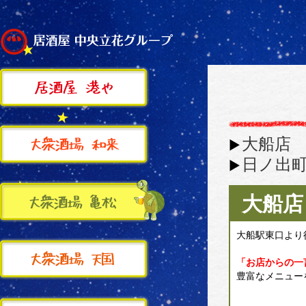
大船店
日ノ出
大船店
大船駅東口より
「お店からの一
豊富なメニュー